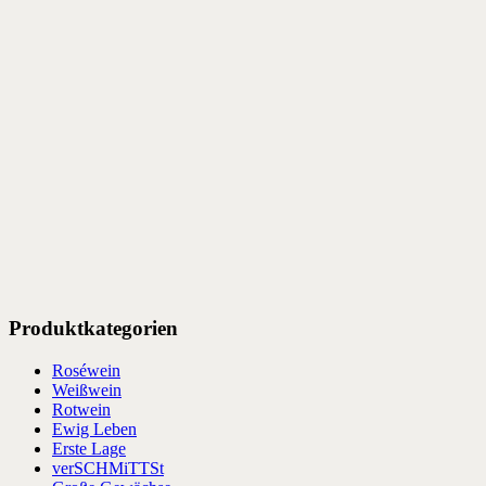
Produktkategorien
Roséwein
Weißwein
Rotwein
Ewig Leben
Erste Lage
verSCHMiTTSt