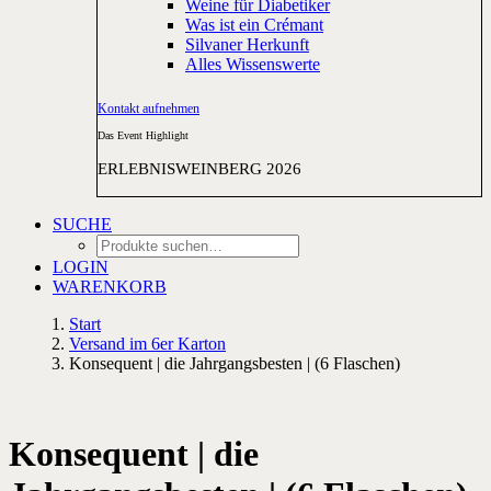
Weine für Diabetiker
Was ist ein Crémant
Silvaner Herkunft
Alles Wissenswerte
Kontakt aufnehmen
Das Event Highlight
ERLEBNISWEINBERG 2026
SUCHE
LOGIN
WARENKORB
Start
Versand im 6er Karton
Konsequent | die Jahrgangsbesten | (6 Flaschen)
Konsequent | die