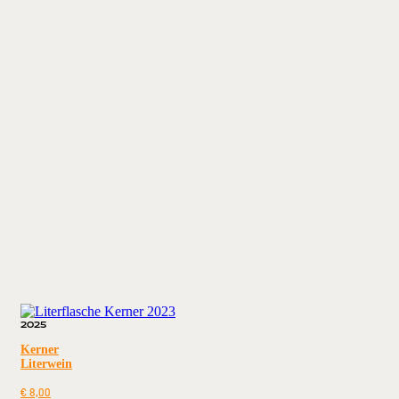
2025
Kerner
Literwein
€
8,00