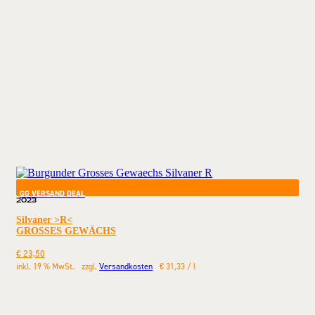
GG VERSAND DEAL
2023
Silvaner >R<
GROSSES GEWÄCHS
€
23,50
inkl. 19 % MwSt.
zzgl.
Versandkosten
€
31,33
/
l