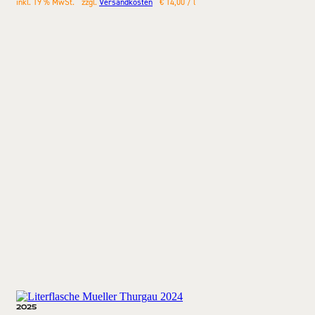
inkl. 19 % MwSt.
zzgl.
Versandkosten
€
14,00
/
l
2025