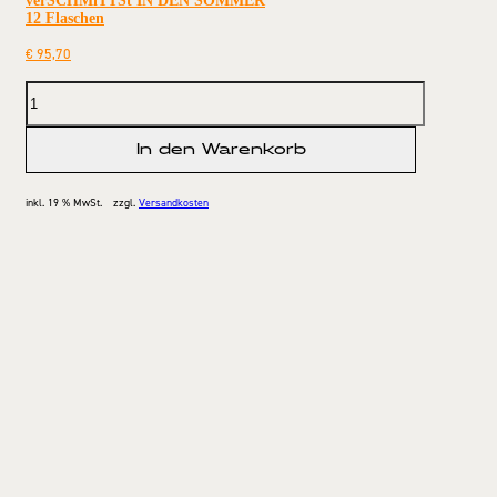
verSCHMiTTSt IN DEN SOMMER
12 Flaschen
€
95,70
In den Warenkorb
inkl. 19 % MwSt.
zzgl.
Versandkosten