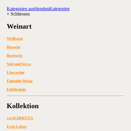
Kategorien ausblenden
Kategorien
×
Schliessen
Weinart
Weißwein
Rotwein
Roséwein
Sekt und Secco
Literweine
Edelsüße Weine
Edelbrände
Kollektion
verSCHMiTTSt
Ewig Leben