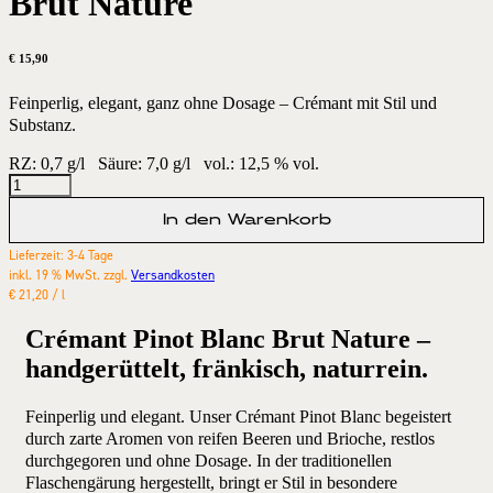
Brut Nature
€
15,90
Feinperlig, elegant, ganz ohne Dosage – Crémant mit Stil und
Substanz.
RZ: 0,7 g/l
Säure: 7,0 g/l
vol.: 12,5 % vol.
In den Warenkorb
Lieferzeit:
3-4 Tage
inkl. 19 % MwSt.
zzgl.
Versandkosten
€
21,20
/
l
Crémant Pinot Blanc Brut Nature –
handgerüttelt, fränkisch, naturrein.
Feinperlig und elegant. Unser Crémant Pinot Blanc begeistert
durch zarte Aromen von reifen Beeren und Brioche, restlos
durchgegoren und ohne Dosage. In der traditionellen
Flaschengärung hergestellt, bringt er Stil in besondere