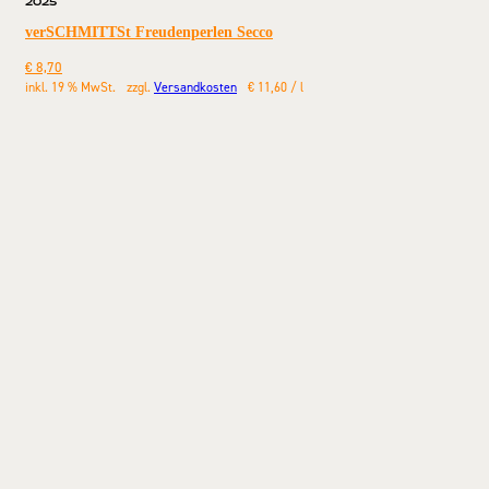
2025
verSCHMITTSt Freudenperlen Secco
€
8,70
inkl. 19 % MwSt.
zzgl.
Versandkosten
€
11,60
/
l