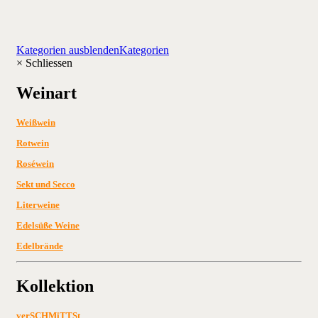
Kategorien ausblenden
Kategorien
×
Schliessen
Weinart
Weißwein
Rotwein
Roséwein
Sekt und Secco
Literweine
Edelsüße Weine
Edelbrände
Kollektion
verSCHMiTTSt